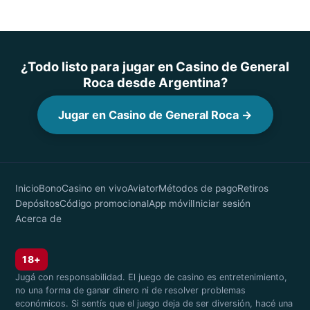
¿Todo listo para jugar en Casino de General
Roca desde Argentina?
Jugar en Casino de General Roca →
Inicio
Bono
Casino en vivo
Aviator
Métodos de pago
Retiros
Depósitos
Código promocional
App móvil
Iniciar sesión
Acerca de
18+
Jugá con responsabilidad. El juego de casino es entretenimiento,
no una forma de ganar dinero ni de resolver problemas
económicos. Si sentís que el juego deja de ser diversión, hacé una